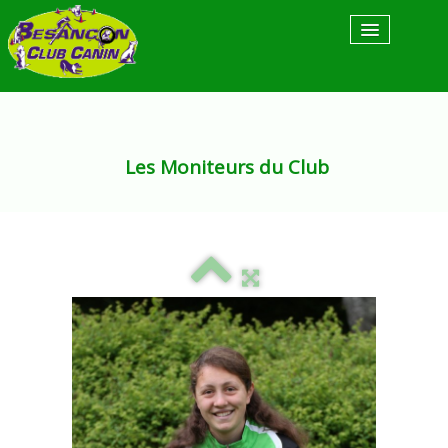
Accueil
Actualités
Les Moniteurs du Club
Articles de Presse
Nos Activités
▼
Nos Moniteurs
Contact & Horaire
Liens utiles
Espace Adhérent